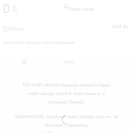
Sort by
Filters
Seçiminizle eşleşen ürün bulunamadı.
FACTORY: ikitelli organize sanayi bölgesi
isdök sanayi sitesi 9. blok numara: 2
İstanbul / İkitelli
WAREHOUSE: Yeşilbayır mah. zülfüye cad. no: 16
İstanbul / Hadımköy