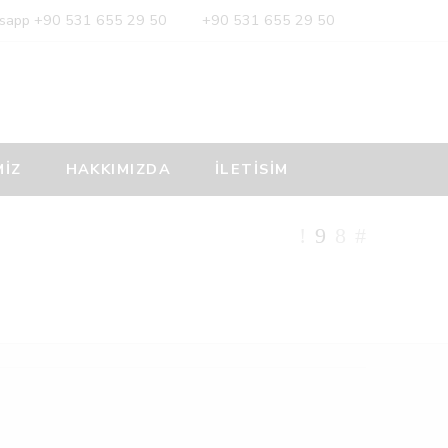
sapp +90 531 655 29 50
+90 531 655 29 50
MİZ
HAKKIMIZDA
İLETİSİM