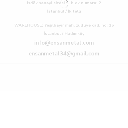
isdök sanayi sitesi 9. blok numara: 2
İstanbul / İkitelli
WAREHOUSE: Yeşilbayır mah. zülfüye cad. no: 16
İstanbul / Hadımköy
info@ensanmetal.com
ensanmetal34@gmail.com